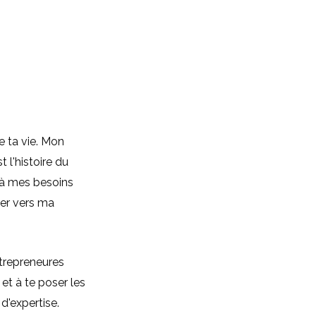
e ta vie. Mon
 l'histoire du
 à mes besoins
ser vers ma
ntrepreneures
 et à te poser les
d'expertise.