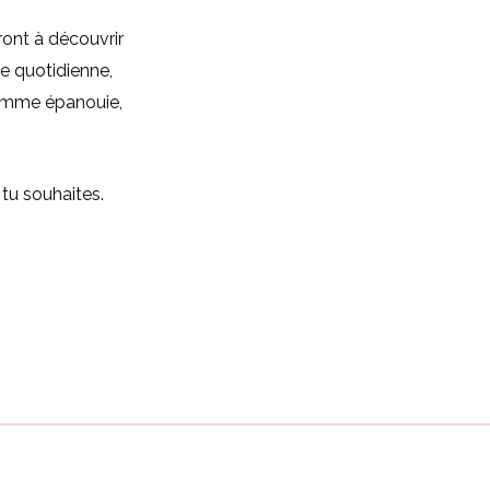
ront à découvrir
ie quotidienne,
 femme épanouie,
 tu souhaites.