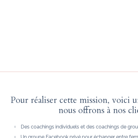
 a tout en elle pour réussir, autant dans sa vie 
s pour mission de réunir un groupe de femmes auda
eur, et être libres de leurs choix. Des femmes qui a
es à le faire. Une communauté de femmes qui se res
s les autres, qui s’entraident à devenir meilleures.
Pour réaliser cette mission, voici 
nous offrons à nos cli
Des coachings individuels et des coachings de grou
Un groupe Facebook privé pour échanger entre fe