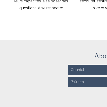
leurs capacités, à se poser des
s’écouter, s’entr
questions, à se respecter.
niveler v
Abon
C
o
N
u
a
r
m
r
e
i
e