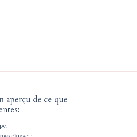
personnelle que
cieuses, qui veulent
spirent à passer par-
pectent entre elles,
un aperçu de ce que
entes:
pe;
mmes d'impact;