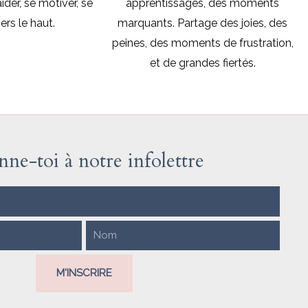
aider, se motiver, se
apprentissages, des moments
ers le haut.
marquants. Partage des joies, des
peines, des moments de frustration,
et de grandes fiertés.
ne-toi à notre infolettre​
L
a
s
M'INSCRIRE
t
N